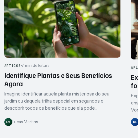
7 min de leitura
ARTIGOS
AP
Identifique Plantas e Seus Benefícios
Ex
Agora
fo
Imagine identificar aquela planta misteriosa do seu
Exp
jardim ou daquela trilha especial em segundos e
ens
descobrir todos os benefícios que ela pode…
Voc
Lucas Martins
LM
RL