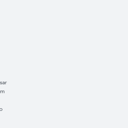
sar
om
o