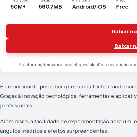
Instalações
Tamanho
Plataforma
Preço
50M+
590.7MB
Android/iOS
Free
Baixar no
Baixar n
As informações sobre tamanho, instalações e avaliação podem
É emocionante perceber que nunca foi tão fácil criar u
Graças à inovação tecnológica, ferramentas e aplicati
profissionais.
Além disso, a facilidade de experimentação abre um le
ângulos inéditos e efeitos surpreendentes.