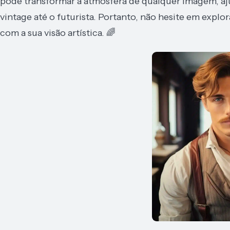
pode transformar a atmosfera de qualquer imagem, aju
vintage até o futurista. Portanto, não hesite em explo
com a sua visão artística. 🌈