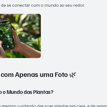
 de se conectar com o mundo ao seu redor.
 com Apenas uma Foto 🌿
o o Mundo das Plantas?
é mesmo cuidando das suas plantas em casa, e de repe