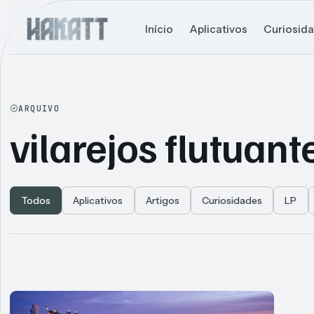
Início
Aplicativos
Curiosid
ARQUIVO
vilarejos flutuant
Todos
Aplicativos
Artigos
Curiosidades
LP
Articles