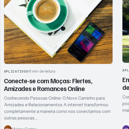
AP
9 min de leitura
APLICATIVOS
En
Conecte-se com Moças: Flertes,
de
Amizades e Romances Online
Con
Conhecendo Pessoas Online: O Novo Caminho para
pod
Amizades e Relacionamentos A internet transformou
mai
completamente a maneira como nos conectamos com
outras pessoas.…
Marina Castro
MC
CR