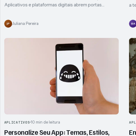
Aplicativos e plataformas digitais abrem portas…
a t
Juliana Pereira
JP
BA
10 min de leitura
APLICATIVOS
AP
Personalize Seu App: Temas, Estilos,
En