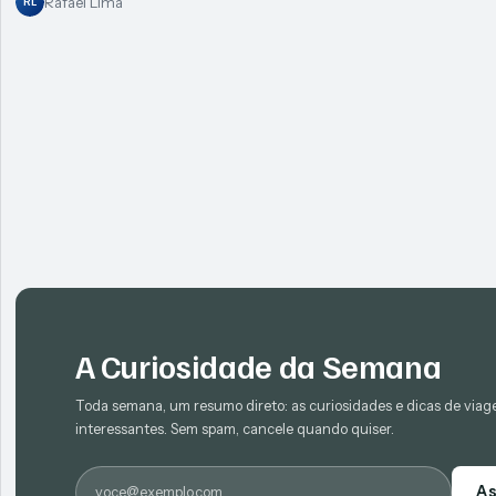
Rafael Lima
RL
A Curiosidade da Semana
Toda semana, um resumo direto: as curiosidades e dicas de via
interessantes. Sem spam, cancele quando quiser.
E-mail
As