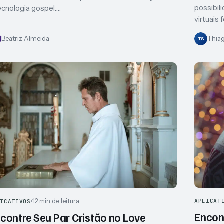
possibil
ecnologia gospel.…
virtuais 
Beatriz Almeida
Thia
TS
12 min de leitura
APLICAT
LICATIVOS
Encont
contre Seu Par Cristão no Love