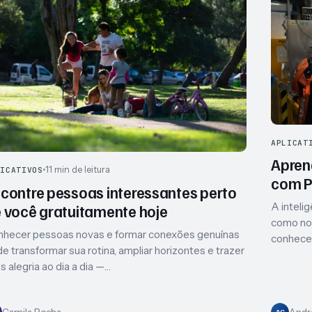
APLICAT
Apren
11 min de leitura
LICATIVOS
com P
contre pessoas interessantes perto
A intelig
 você gratuitamente hoje
como nos
hecer pessoas novas e formar conexões genuínas
conhecer
e transformar sua rotina, ampliar horizontes e trazer
s alegria ao dia a dia —…
Camila Rocha
Andr
AC