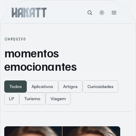
ARQUIVO
momentos
emocionantes
Todos
Aplicativos
Artigos
Curiosidades
LP
Turismo
Viagem
Articles