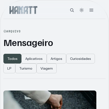
ARQUIVO
Mensageiro
Todos
Aplicativos
Artigos
Curiosidades
LP
Turismo
Viagem
Articles