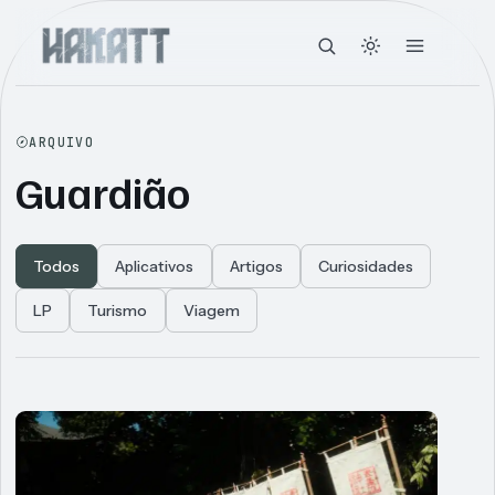
ARQUIVO
Guardião
Todos
Aplicativos
Artigos
Curiosidades
LP
Turismo
Viagem
Articles