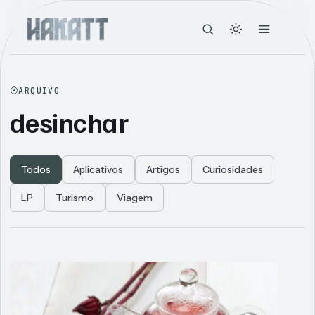
ARQUIVO
desinchar
Todos
Aplicativos
Artigos
Curiosidades
LP
Turismo
Viagem
Articles