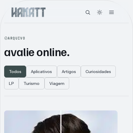
ARQUIVO
avalie online.
Todos
Aplicativos
Artigos
Curiosidades
LP
Turismo
Viagem
Articles