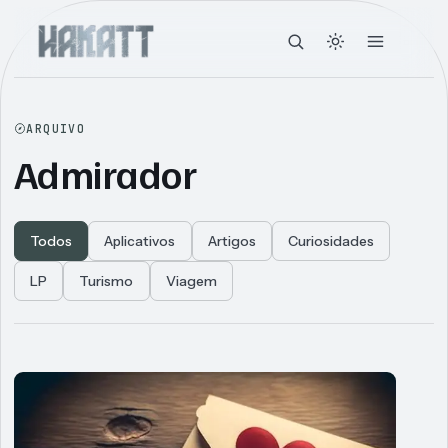
ARQUIVO
Admirador
Todos
Aplicativos
Artigos
Curiosidades
LP
Turismo
Viagem
Articles