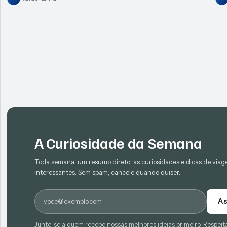
A Curiosidade da Semana
Toda semana, um resumo direto: as curiosidades e dicas de via
interessantes. Sem spam, cancele quando quiser.
E-mail
As
Junte-se a quem recebe nossas melhores ideias primeiro. Respeit