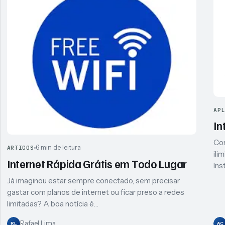
AP
In
Con
6 min de leitura
ARTIGOS
ili
Internet Rápida Grátis em Todo Lugar
Ins
Já imaginou estar sempre conectado, sem precisar
gastar com planos de internet ou ficar preso a redes
limitadas? A boa notícia é…
Rafael Lima
RL
AC