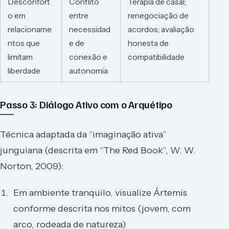
Desconfort
Conflito
Terapia de casal;
o em
entre
renegociação de
relacioname
necessidad
acordos; avaliação
ntos que
e de
honesta de
limitam
conexão e
compatibilidade
liberdade
autonomia
Passo 3: Diálogo Ativo com o Arquétipo
Técnica adaptada da “imaginação ativa”
junguiana (descrita em “The Red Book”, W. W.
Norton, 2009):
Em ambiente tranquilo, visualize Ártemis
conforme descrita nos mitos (jovem, com
arco, rodeada de natureza)