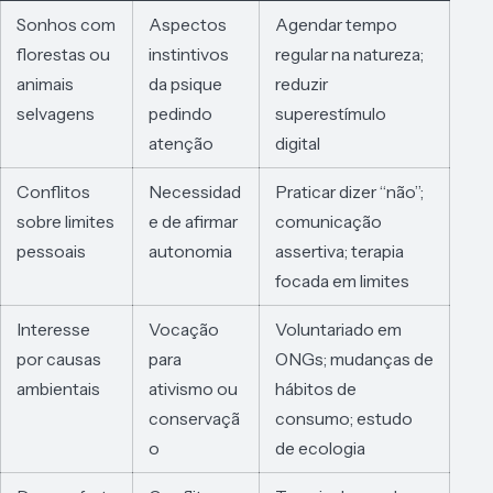
Sonhos com
Aspectos
Agendar tempo
florestas ou
instintivos
regular na natureza;
animais
da psique
reduzir
selvagens
pedindo
superestímulo
atenção
digital
Conflitos
Necessidad
Praticar dizer “não”;
sobre limites
e de afirmar
comunicação
pessoais
autonomia
assertiva; terapia
focada em limites
Interesse
Vocação
Voluntariado em
por causas
para
ONGs; mudanças de
ambientais
ativismo ou
hábitos de
conservaçã
consumo; estudo
o
de ecologia