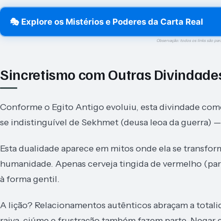
🎭 Explore os Mistérios e Poderes da Carta Real
Observação: todos os links são par
Sincretismo com Outras Divindade
Conforme o Egito Antigo evoluiu, esta divindade come
se indistinguível de Sekhmet (deusa leoa da guerra) 
Esta dualidade aparece em mitos onde ela se transfo
humanidade. Apenas cerveja tingida de vermelho (pa
à forma gentil.
A lição? Relacionamentos autênticos abraçam a total
raiva, ciúme e frustração também fazem parte. Negar