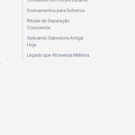
Conexões com Ciclos Lunares
Ensinamentos para Solteiros
Rituais de Separação
Consciente
Aplicando Sabedoria Antiga
Hoje
s
Legado que Atravessa Milênios
r