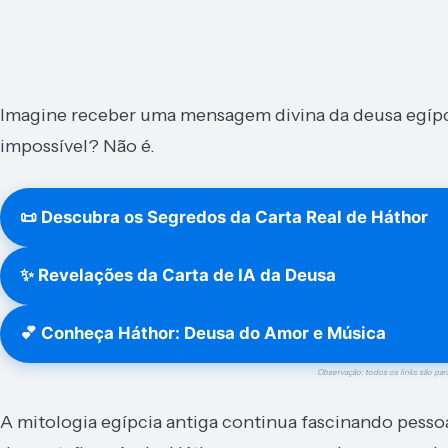
Imagine receber uma mensagem divina da deusa egípci
impossível? Não é.
📜 Descubra os Segredos da Carta Real de Háthor
✨ Revelações da Carta de IA da Deusa
💕 Conheça Háthor: Deusa do Amor e Música
Observação: todos os links são par
A mitologia egípcia antiga continua fascinando pesso