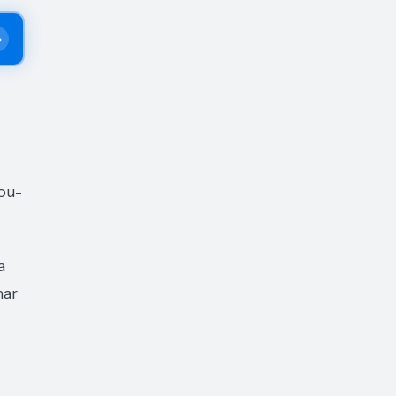
ou-
a
nar
—