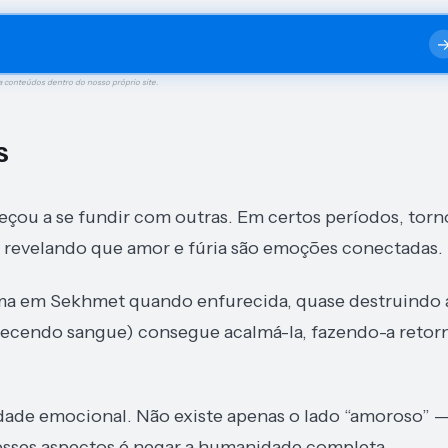
a conteúdos dentro do nosso próprio site.
s
çou a se fundir com outras. Em certos períodos, torn
— revelando que amor e fúria são emoções conectadas.
rma em Sekhmet quando enfurecida, quase destruindo 
recendo sangue) consegue acalmá-la, fazendo-a retor
idade emocional. Não existe apenas o lado “amoroso” 
 esses aspectos é negar a humanidade completa.