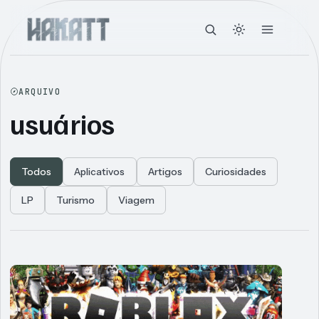
ARQUIVO
usuários
Todos
Aplicativos
Artigos
Curiosidades
LP
Turismo
Viagem
Articles