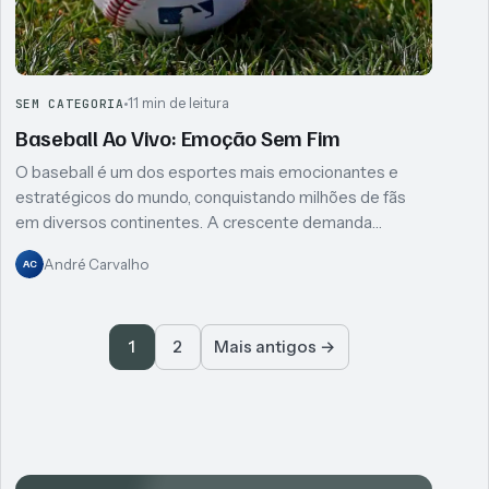
11 min de leitura
SEM CATEGORIA
Baseball Ao Vivo: Emoção Sem Fim
O baseball é um dos esportes mais emocionantes e
estratégicos do mundo, conquistando milhões de fãs
em diversos continentes. A crescente demanda…
André Carvalho
AC
Paginação de posts
2
Mais antigos →
1