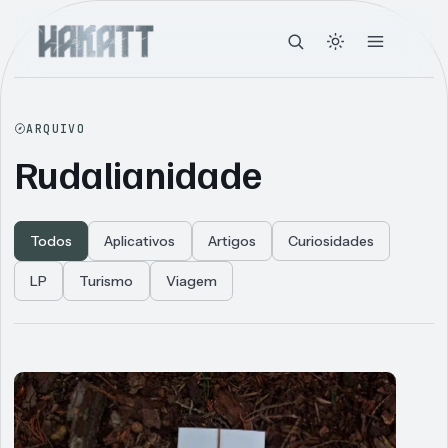
ARQUIVO
Rudalianidade
Todos
Aplicativos
Artigos
Curiosidades
LP
Turismo
Viagem
Articles