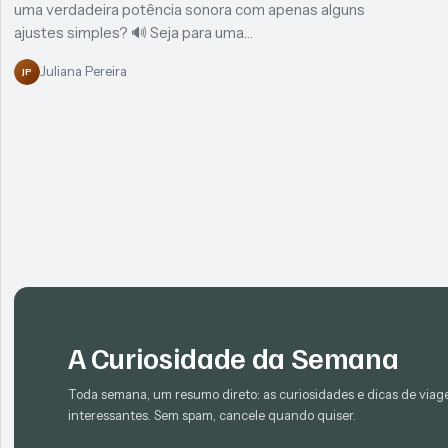
uma verdadeira potência sonora com apenas alguns
ajustes simples? 🔊 Seja para uma…
Juliana Pereira
JP
A Curiosidade da Semana
Toda semana, um resumo direto: as curiosidades e dicas de via
interessantes. Sem spam, cancele quando quiser.