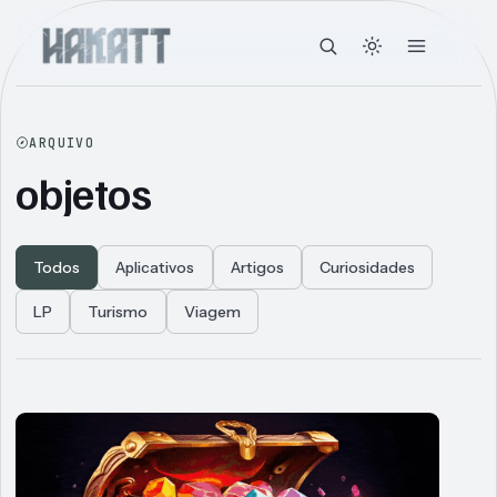
ARQUIVO
objetos
Todos
Aplicativos
Artigos
Curiosidades
LP
Turismo
Viagem
Articles