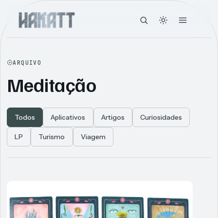
ARQUIVO
Meditação
Todos
Aplicativos
Artigos
Curiosidades
LP
Turismo
Viagem
Articles