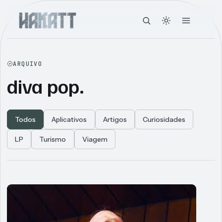
ARQUIVO
diva pop.
Todos
Aplicativos
Artigos
Curiosidades
LP
Turismo
Viagem
Articles