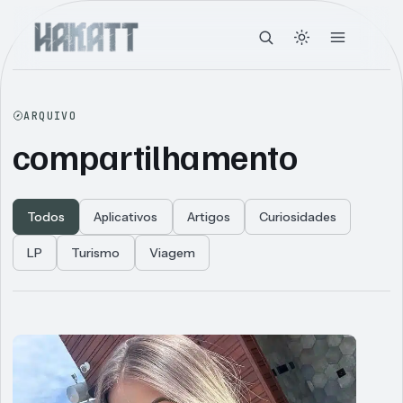
ARQUIVO
compartilhamento
Todos
Aplicativos
Artigos
Curiosidades
LP
Turismo
Viagem
Articles