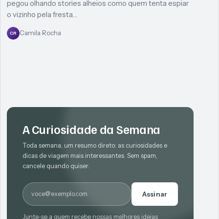
pegou olhando stories alheios como quem tenta espiar
o vizinho pela fresta…
Camila Rocha
CR
A Curiosidade da Semana
Toda semana, um resumo direto: as curiosidades e
dicas de viagem mais interessantes. Sem spam,
cancele quando quiser.
E-mail
Assinar
Junte-se a quem recebe nossas melhores ideias