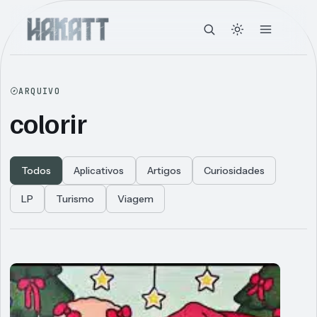
ARQUIVO
colorir
Todos
Aplicativos
Artigos
Curiosidades
LP
Turismo
Viagem
Articles