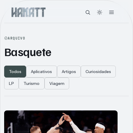
ARQUIVO
Basquete
Todos
Aplicativos
Artigos
Curiosidades
LP
Turismo
Viagem
Articles