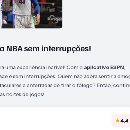
da NBA sem interrupções!
ra uma experiência incrível! Com o
aplicativo ESPN
,
dade e sem interrupções. Quem não adora sentir a emo
aculares e enterradas de tirar o fôlego? Então, conti
as noites de jogos!
★
4,4