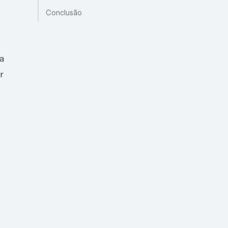
Conclusão
a
r