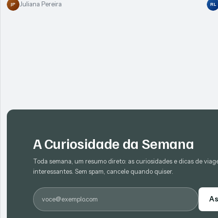
Juliana Pereira
JP
RL
A Curiosidade da Semana
Toda semana, um resumo direto: as curiosidades e dicas de via
interessantes. Sem spam, cancele quando quiser.
E-mail
As