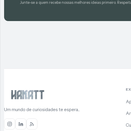
Junte-se a quem recebe nossas melhores ideias primeiro. Respeit
E
Ap
Um mundo de curiosidades te espera...
Ar
Cu