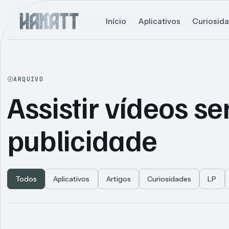
Início
Aplicativos
Curiosid
ARQUIVO
Assistir vídeos s
publicidade
Todos
Aplicativos
Artigos
Curiosidades
LP