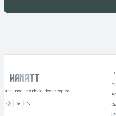
E
Ap
Um mundo de curiosidades te espera...
Ar
Cu
LP