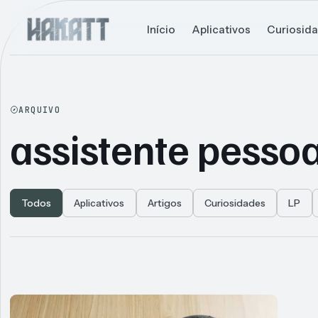
Início
Aplicativos
Curiosid
ARQUIVO
assistente pessoa
Todos
Aplicativos
Artigos
Curiosidades
LP
Articles