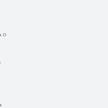
. O
a
s