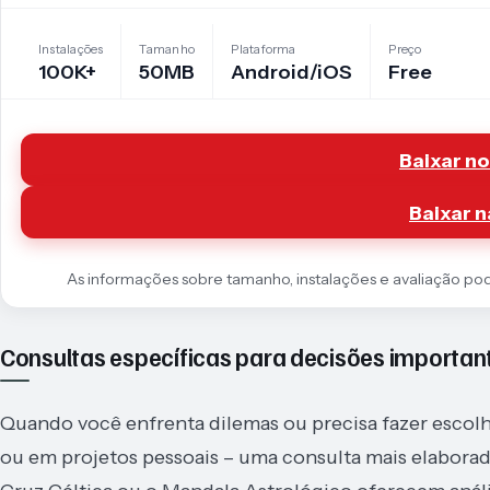
Instalações
Tamanho
Plataforma
Preço
100K+
50MB
Android/iOS
Free
Baixar no
Baixar n
As informações sobre tamanho, instalações e avaliação podem
Consultas específicas para decisões importan
Quando você enfrenta dilemas ou precisa fazer escolhas
ou em projetos pessoais – uma consulta mais elaborad