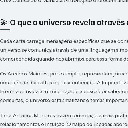
Cruz Céltica ou o Mandala Astrológico oferecem análi
💫 O que o universo revela através
Cada carta carrega mensagens específicas que se con
universo se comunica através de uma linguagem simból
compreendida quando nos abrimos para essa forma d
Os Arcanos Maiores, por exemplo, representam jornad
coragem de dar saltos no desconhecido. A Imperatriz 
Eremita convida à introspecção e à busca por sabedor
consultas, o universo está sinalizando temas importa
Já os Arcanos Menores trazem orientações mais prátic
relacionamentos e intuição. O naipe de Espadas abor