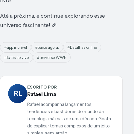
livre.
Até a próxima, e continue explorando esse
universo fascinante! 🎉
#app incrível
#baixe agora.
#Batalhas online
#lutas ao vivo
#universo WWE
ESCRITO POR
RL
Rafael Lima
Rafael acompanha lançamentos,
tendências e bastidores do mundo da
tecnologia há mais de uma década. Gosta
de explicar temas complexos de um jeito
simples, sem jargão.