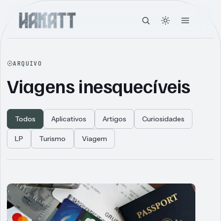
ARQUIVO
Viagens inesquecíveis
Todos
Aplicativos
Artigos
Curiosidades
LP
Turismo
Viagem
Articles