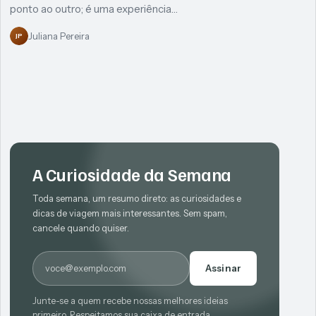
ponto ao outro; é uma experiência…
Juliana Pereira
JP
A Curiosidade da Semana
Toda semana, um resumo direto: as curiosidades e
dicas de viagem mais interessantes. Sem spam,
cancele quando quiser.
E-mail
Assinar
Junte-se a quem recebe nossas melhores ideias
primeiro. Respeitamos sua caixa de entrada.