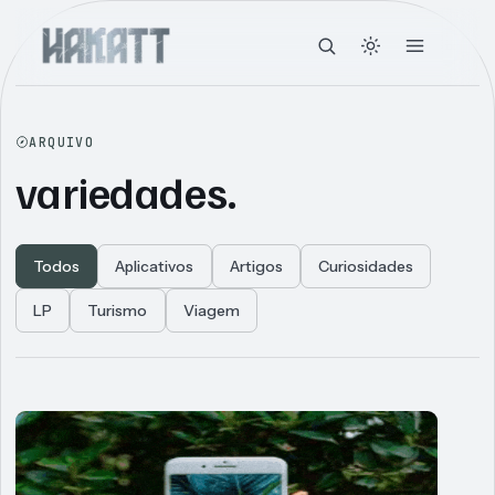
ARQUIVO
variedades.
Todos
Aplicativos
Artigos
Curiosidades
LP
Turismo
Viagem
Articles