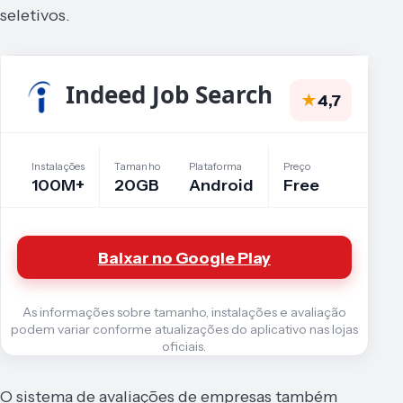
seletivos.
Indeed Job Search
★
4,7
Instalações
Tamanho
Plataforma
Preço
100M+
20GB
Android
Free
Baixar no Google Play
As informações sobre tamanho, instalações e avaliação
podem variar conforme atualizações do aplicativo nas lojas
oficiais.
O sistema de avaliações de empresas também