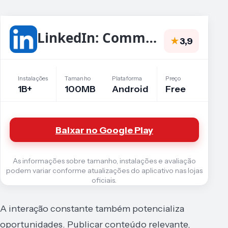
LinkedIn: Community & Network
★
3,9
Instalações
Tamanho
Plataforma
Preço
1B+
100MB
Android
Free
Baixar no Google Play
As informações sobre tamanho, instalações e avaliação
podem variar conforme atualizações do aplicativo nas lojas
oficiais.
A interação constante também potencializa
oportunidades. Publicar conteúdo relevante,