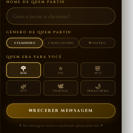
NOME DE QUEM PARTIU
GÊNERO DE QUEM PARTIU
♀
♂
✦
FEMININO
MASCULINO
OUTRO
QUEM ERA PARA VOCÊ
🌹
⭐
🌸
MÃE
PAI
AVÓ
🌿
🕊️
🌙
AVÔ
FILHO(A)
IRMÃO/IRMà
✉
RECEBER MENSAGEM
✦ Sua mensagem é única e canalizada apenas para você ✦