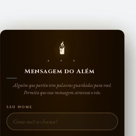
🕯️
✦ ✦ ✦
Mensagem do Além
Alguém que partiu tem palavras guardadas para você.
Permita que essa mensagem atravesse o véu.
SEU NOME