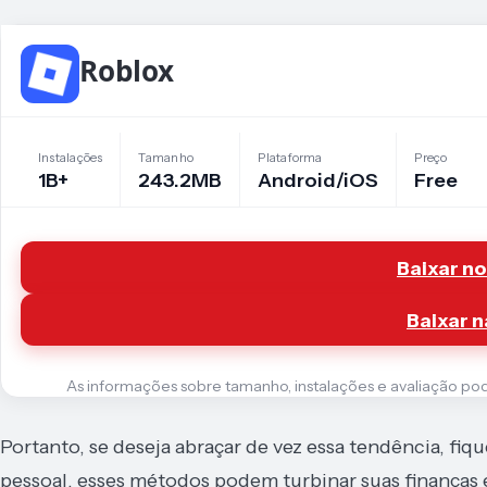
Roblox
Instalações
Tamanho
Plataforma
Preço
1B+
243.2MB
Android/iOS
Free
Baixar no
Baixar n
As informações sobre tamanho, instalações e avaliação podem
Portanto, se deseja abraçar de vez essa tendência, fi
pessoal, esses métodos podem turbinar suas finanças