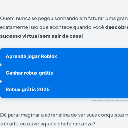
Quem nunca se pegou sonhando em faturar uma grani
exatamente isso que acontece quando você
descobre
sucesso virtual sem sair de casa!
Aprenda jogar Roblox
Ganhar robux grátis
Robux grátis 2025
Observação: todos os links são par
Dá para imaginar a adrenalina de ver suas conquistas 
trânsito ou ouvir aquele chefe ranzinza?