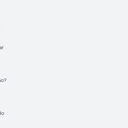
a
ar
ão?
do