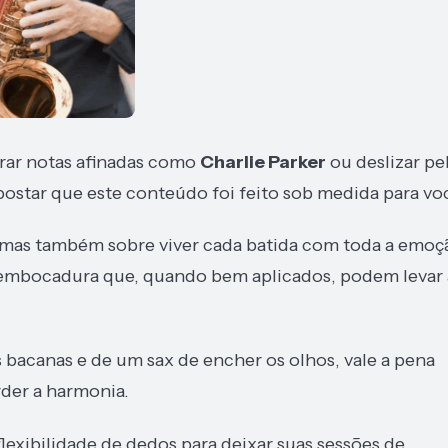
tirar notas afinadas como
Charlie Parker
ou deslizar pe
postar que este conteúdo foi feito sob medida para vo
 mas também sobre viver cada batida com toda a emoç
e embocadura que, quando bem aplicados, podem levar 
s bacanas e de um sax de encher os olhos, vale a pena
der a harmonia.
flexibilidade de dedos para deixar suas sessões de