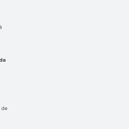
á
nda
a de