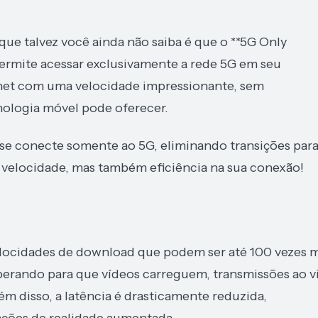
ue talvez você ainda não saiba é que o **5G Only
ermite acessar exclusivamente a rede 5G em seu
ernet com uma velocidade impressionante, sem
nologia móvel pode oferecer.
 se conecte somente ao 5G, eliminando transições par
ó velocidade, mas também eficiência na sua conexão!
locidades de download que podem ser até 100 vezes m
sperando para que vídeos carreguem, transmissões ao v
m disso, a latência é drasticamente reduzida,
ações de realidade aumentada.