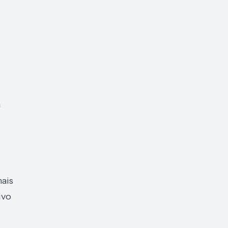
a
ais
ivo