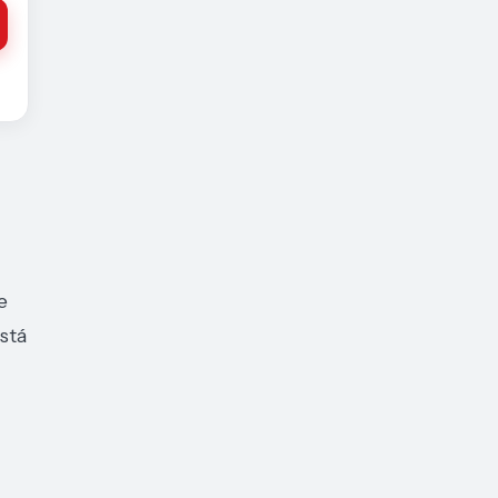
e
stá